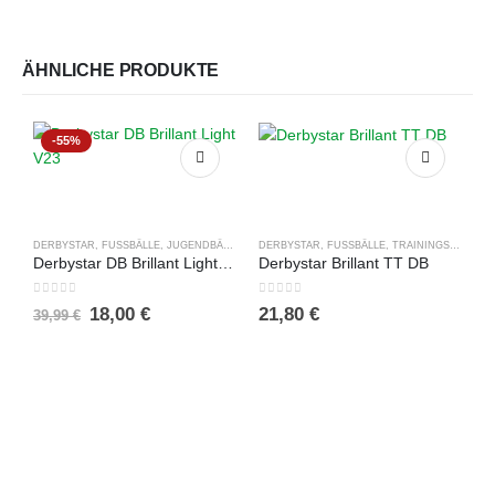
ÄHNLICHE PRODUKTE
-55%
DERBYSTAR
,
FUSSBÄLLE
,
JUGENDBÄLLE
,
SALES %
DERBYSTAR
,
FUSSBÄLLE
,
TRAININGSBÄLLE
Derbystar DB Brillant Light V23
Derbystar Brillant TT DB
0
out of 5
0
out of 5
Ursprünglicher
Aktueller
18,00
€
21,80
€
39,99
€
Preis
Preis
war:
ist:
A
39,99 €
18,00 €.
0
1