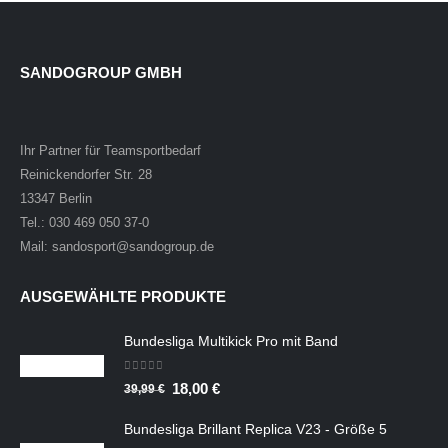
SANDOGROUP GMBH
Ihr Partner für Teamsportbedarf
Reinickendorfer Str. 28
13347 Berlin
Tel.: 030 469 050 37-0
Mail: sandosport@sandogroup.de
AUSGEWÄHLTE PRODUKTE
Bundesliga Multikick Pro mit Band
0
out of 5
Ursprünglicher
Aktueller
18,00
€
39,99
€
Preis
Preis
Bundesliga Brillant Replica V23 - Größe 5
war:
ist: