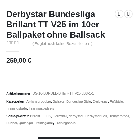
Derbystar Bundesliga
Brillant TT V25 im 10er
Ballpaket ohne Ballsack
( Es gibt noch keine Rezensionen. )
0
out of 5
259,00
€
Artikelnummer:
DS-10-BUNDLE-Brillant-TT V25 oBS-1-1
Kategorien:
Aktionsprodukte
,
Ballsets
,
Bundesliga Bälle
,
Derbystar
,
Fußbälle
,
Trainingsbälle
,
Trainingsballsets
Schlagwörter:
Brillant TT HS
,
Derbyball
,
derbystar
,
Derbystar Ball
,
Derbystarball
,
Fußball
,
günstiger Trainingsball
,
Trainingsbälle