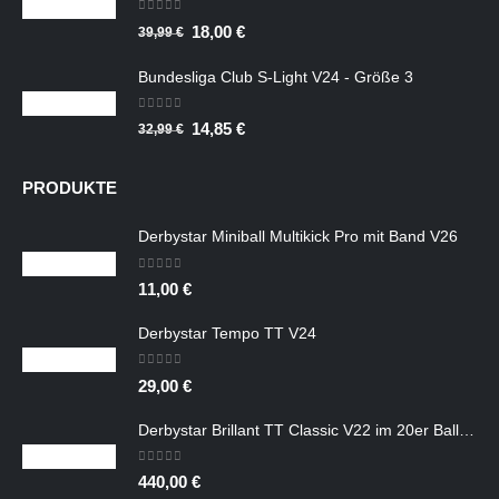
39,99 €
18,00 €.
0
out of 5
Ursprünglicher
Aktueller
18,00
€
39,99
€
Preis
Preis
Bundesliga Club S-Light V24 - Größe 3
war:
ist:
39,99 €
18,00 €.
0
out of 5
Ursprünglicher
Aktueller
14,85
€
32,99
€
Preis
Preis
war:
ist:
PRODUKTE
32,99 €
14,85 €.
Derbystar Miniball Multikick Pro mit Band V26
0
out of 5
11,00
€
Derbystar Tempo TT V24
0
out of 5
29,00
€
Derbystar Brillant TT Classic V22 im 20er Ballpaket
0
out of 5
440,00
€