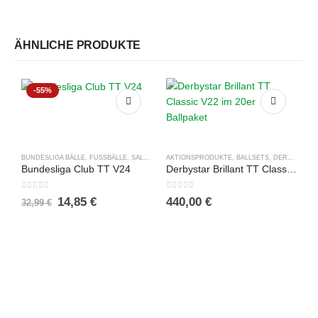
ÄHNLICHE PRODUKTE
-55%
BUNDESLIGA BÄLLE
,
FUSSBÄLLE
,
SALES %
,
TRAININGSBÄLLE
AKTIONSPRODUKTE
,
BALLSETS
,
DERBYSTAR
,
Bundesliga Club TT V24
Derbystar Brillant TT Classic V22 im 20er Ballpaket
0
out of 5
0
out of 5
Ursprünglicher
Aktueller
14,85
€
440,00
€
32,99
€
Preis
Preis
war:
ist:
A
32,99 €
14,85 €.
0
5