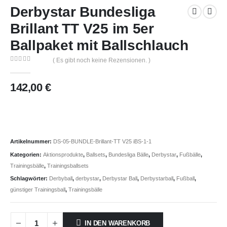
Derbystar Bundesliga
Brillant TT V25 im 5er
Ballpaket mit Ballschlauch
( Es gibt noch keine Rezensionen. )
0
out of 5
142,00
€
Artikelnummer:
DS-05-BUNDLE-Brillant-TT V25 iBS-1-1
Kategorien:
Aktionsprodukte
,
Ballsets
,
Bundesliga Bälle
,
Derbystar
,
Fußbälle
,
Trainingsbälle
,
Trainingsballsets
Schlagwörter:
Derbyball
,
derbystar
,
Derbystar Ball
,
Derbystarball
,
Fußball
,
günstiger Trainingsball
,
Trainingsbälle
IN DEN WARENKORB