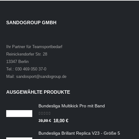
SANDOGROUP GMBH
Ihr Partner für Teamsportbedarf
Reinickendorfer Str. 28
13347 Berlin
Tel.: 030 469 050 37-0
Mail: sandosport@sandogroup.de
AUSGEWÄHLTE PRODUKTE
Bundesliga Multikick Pro mit Band
0
out of 5
Ursprünglicher
Aktueller
18,00
€
39,99
€
Preis
Preis
Bundesliga Brillant Replica V23 - Größe 5
war:
ist: