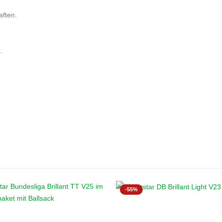
aften.
.
-55%