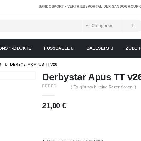
SANDOSPORT - VERTRIEBSPORTAL DER SANDOGROUP
ONSPRODUKTE
FUSSBÄLLE
BALLSETS
ZUBEH
R
DERBYSTAR APUS TT V26
Derbystar Apus TT v2
( Es gibt noch keine Rezensionen. )
0
out of 5
21,00
€