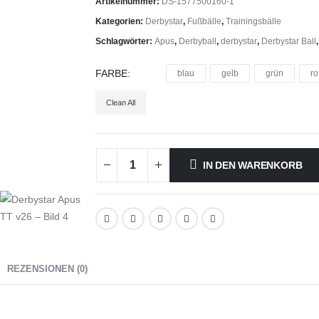
Artikelnummer:
DS-1577500160-1
Kategorien:
Derbystar
,
Fußbälle
,
Trainingsbälle
Schlagwörter:
Apus
,
Derbyball
,
derbystar
,
Derbystar Ball
FARBE
blau
gelb
grün
ro
Clean All
IN DEN WARENKORB
REZENSIONEN (0)