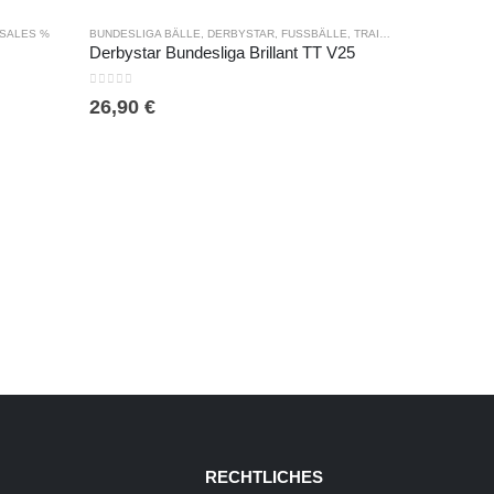
RAININGSBALLSETS
SALES %
BUNDESLIGA BÄLLE
,
DERBYSTAR
,
FUSSBÄLLE
,
TRAININGSBÄLLE
Derbystar Bundesliga Brillant TT V25
0
out of 5
26,90
€
AKTIONSPRO
0
out of 5
440,00
€
RECHTLICHES