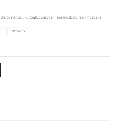
,
Derbystarball
,
Fußball
,
günstiger Trainingsball
,
Trainingsbälle
t
schwarz