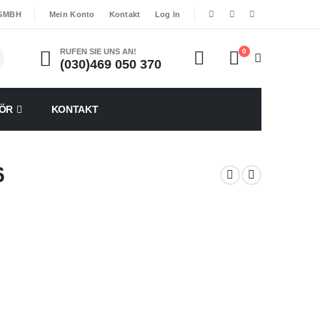
|
|
 GMBH
Mein Konto
Kontakt
Log In
RUFEN SIE UNS AN!
0
(030)469 050 370
ÖR
KONTAKT
6