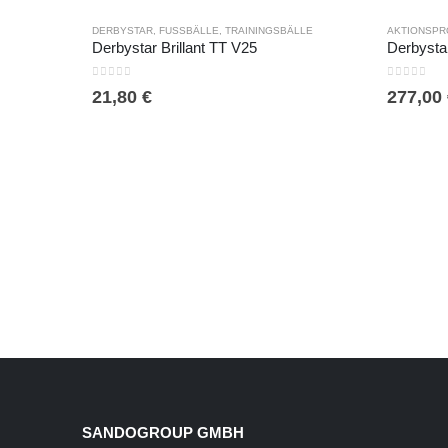
DERBYSTAR
,
FUSSBÄLLE
,
TRAININGSBÄLLE
AKTIONSPR
Derbystar Brillant TT V25
0
out of 5
0
out of 5
21,80
€
277,00
SANDOGROUP GMBH