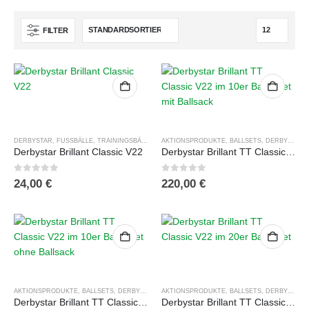
FILTER
DERBYSTAR
,
FUSSBÄLLE
,
TRAININGSBÄLLE
AKTIONSPRODUKTE
,
BALLSETS
,
DERBYSTAR
,
Derbystar Brillant Classic V22
Derbystar Brillant TT Classic V22 im 10er Ballpaket mit Ballsack
0
out of 5
0
out of 5
24,00
€
220,00
€
AKTIONSPRODUKTE
,
BALLSETS
,
DERBYSTAR
,
FUSSBÄLLE
AKTIONSPRODUKTE
,
TRAININGSBÄLLE
,
BALLSETS
,
TRAININGSBAL
,
DERBYSTAR
,
Derbystar Brillant TT Classic V22 im 10er Ballpaket ohne Ballsack
Derbystar Brillant TT Classic V22 im 20er Ballpaket