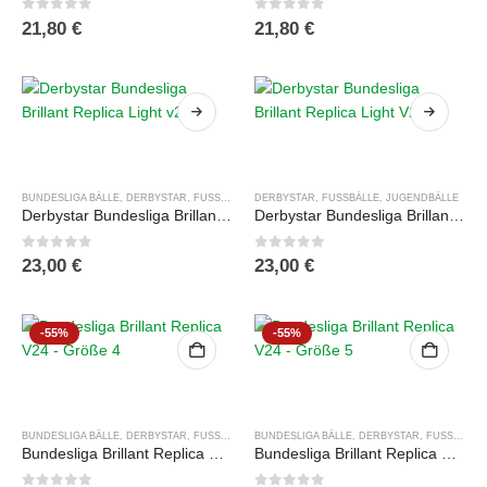
0
out of 5
0
out of 5
21,80
€
21,80
€
Dieses
Dieses
Produkt
Produkt
weist
weist
BUNDESLIGA BÄLLE
,
DERBYSTAR
,
FUSSBÄLLE
,
DERBYSTAR
JUGENDBÄLLE
,
FUSSBÄLLE
,
JUGENDBÄLLE
mehrere
mehrere
Derbystar Bundesliga Brillant Replica Light v24
Derbystar Bundesliga Brillant Replica Light V25
Varianten
Varianten
auf.
auf.
0
out of 5
0
out of 5
23,00
€
23,00
€
Die
Die
Optionen
Optionen
können
können
-55%
-55%
auf
auf
der
der
Produktseite
Produktseite
gewählt
gewählt
BUNDESLIGA BÄLLE
,
DERBYSTAR
,
FUSSBÄLLE
,
BUNDESLIGA BÄLLE
SALES %
,
TRAININGSBÄLLE
,
DERBYSTAR
,
FUSSBÄLLE
werden
werden
Bundesliga Brillant Replica V24 – Größe 4
Bundesliga Brillant Replica V24 – Größe 5