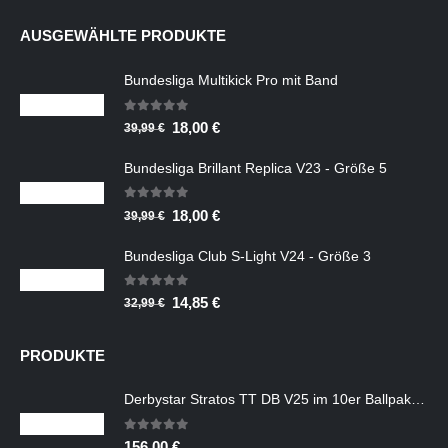
AUSGEWÄHLTE PRODUKTE
Bundesliga Multikick Pro mit Band
0
out of 5
Ursprünglicher
Aktueller
18,00
€
39,99
€
Preis
Preis
Bundesliga Brillant Replica V23 - Größe 5
war:
ist:
39,99 €
18,00 €.
0
out of 5
Ursprünglicher
Aktueller
18,00
€
39,99
€
Preis
Preis
Bundesliga Club S-Light V24 - Größe 3
war:
ist:
39,99 €
18,00 €.
0
out of 5
Ursprünglicher
Aktueller
14,85
€
32,99
€
Preis
Preis
war:
ist:
PRODUKTE
32,99 €
14,85 €.
Derbystar Stratos TT DB V25 im 10er Ballpaket mit Ballsack
0
out of 5
156,00
€