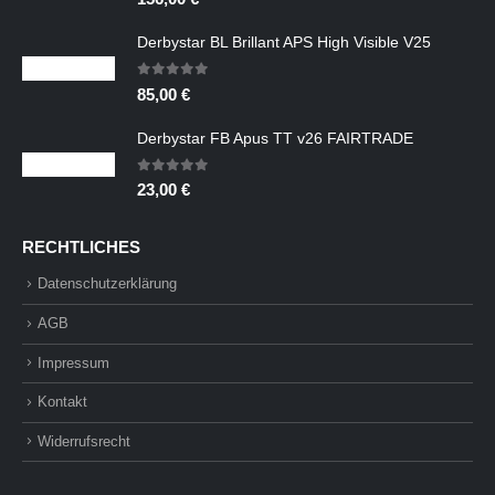
Derbystar BL Brillant APS High Visible V25
0
out of 5
85,00
€
Derbystar FB Apus TT v26 FAIRTRADE
0
out of 5
23,00
€
RECHTLICHES
Datenschutzerklärung
AGB
Impressum
Kontakt
Widerrufsrecht