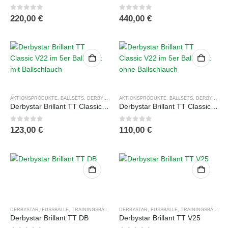
0
out of 5
0
out of 5
220,00
€
440,00
€
AKTIONSPRODUKTE
,
BALLSETS
,
DERBYSTAR
,
FUSSBÄLLE
AKTIONSPRODUKTE
,
TRAININGSBÄLLE
,
BALLSETS
,
TRAININGSBAL
,
DERBYSTAR
,
Derbystar Brillant TT Classic V22 im 5er Ballpaket mit Ballschlauch
Derbystar Brillant TT Classic V22 im 5er Ballpaket ohne Ballschlauch
0
out of 5
0
out of 5
123,00
€
110,00
€
DERBYSTAR
,
FUSSBÄLLE
,
TRAININGSBÄLLE
DERBYSTAR
,
FUSSBÄLLE
,
TRAININGSBÄLLE
Derbystar Brillant TT DB
Derbystar Brillant TT V25