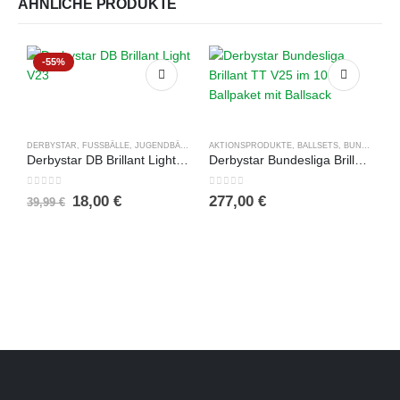
ÄHNLICHE PRODUKTE
-55%
DERBYSTAR
,
FUSSBÄLLE
,
JUGENDBÄLLE
,
SALES %
AKTIONSPRODUKTE
,
BALLSETS
,
BUNDESLIGA BÄLLE
Derbystar DB Brillant Light V23
Derbystar Bundesliga Brillant TT V25 im 10er Ballpaket mit Ballsack
0
out of 5
0
out of 5
Ursprünglicher
Aktueller
18,00
€
277,00
€
39,99
€
Preis
Preis
war:
ist:
D
39,99 €
18,00 €.
D
0
2