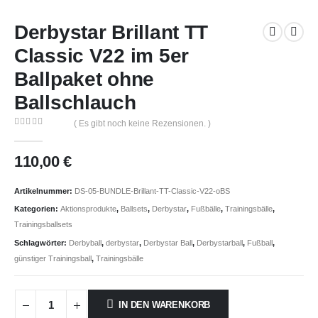
Derbystar Brillant TT
Classic V22 im 5er
Ballpaket ohne
Ballschlauch
( Es gibt noch keine Rezensionen. )
0
out of 5
110,00
€
Artikelnummer:
DS-05-BUNDLE-Brillant-TT-Classic-V22-oBS
Kategorien:
Aktionsprodukte
,
Ballsets
,
Derbystar
,
Fußbälle
,
Trainingsbälle
,
Trainingsballsets
Schlagwörter:
Derbyball
,
derbystar
,
Derbystar Ball
,
Derbystarball
,
Fußball
,
günstiger Trainingsball
,
Trainingsbälle
IN DEN WARENKORB