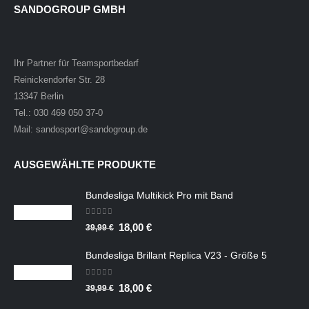
SANDOGROUP GMBH
Ihr Partner für Teamsportbedarf
Reinickendorfer Str. 28
13347 Berlin
Tel.: 030 469 050 37-0
Mail: sandosport@sandogroup.de
AUSGEWÄHLTE PRODUKTE
Bundesliga Multikick Pro mit Band
0
out of 5
Ursprünglicher
Aktueller
18,00
€
39,99
€
Preis
Preis
Bundesliga Brillant Replica V23 - Größe 5
war:
ist:
39,99 €
18,00 €.
0
out of 5
Ursprünglicher
Aktueller
18,00
€
39,99
€
Preis
Preis