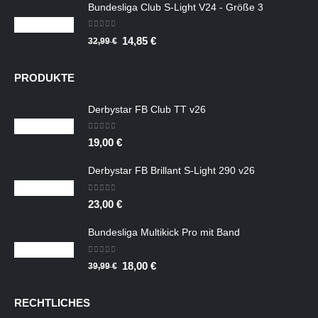
Bundesliga Club S-Light V24 - Größe 3
war:
ist:
39,99 €
18,00 €.
0
out of 5
Ursprünglicher
Aktueller
14,85
€
32,99
€
Preis
Preis
war:
ist:
PRODUKTE
32,99 €
14,85 €.
Derbystar FB Club TT v26
0
out of 5
19,00
€
Derbystar FB Brillant S-Light 290 v26
0
out of 5
23,00
€
Bundesliga Multikick Pro mit Band
0
out of 5
Ursprünglicher
Aktueller
18,00
€
39,99
€
Preis
Preis
war:
ist:
RECHTLICHES
39,99 €
18,00 €.