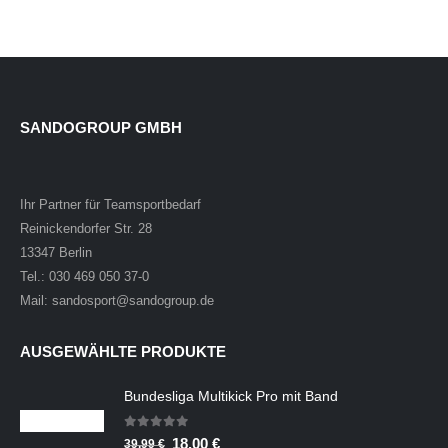
SANDOGROUP GMBH
Ihr Partner für Teamsportbedarf
Reinickendorfer Str. 28
13347 Berlin
Tel.: 030 469 050 37-0
Mail: sandosport@sandogroup.de
AUSGEWÄHLTE PRODUKTE
Bundesliga Multikick Pro mit Band
0
out of 5
Ursprünglicher
Aktueller
18,00
€
39,99
€