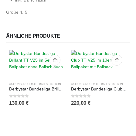
inkl. Ballschlauch
Größe 4, 5
ÄHNLICHE PRODUKTE
AKTIONSPRODUKTE
,
BALLSETS
,
BUNDESLIGA BÄLLE
AKTIONSPRODUKTE
,
DERBYSTAR
,
,
BALLSETS
FUSSBÄLLE
,
BUNDESLIGA BÄLLE
,
TRAINING
Derbystar Bundesliga Brillant TT V25 im 5er Ballpaket ohne Ballschlauch
Derbystar Bundesliga Club TT V25 im 10er Ballpaket mit Ballsack
0
out of 5
0
out of 5
130,00
€
220,00
€
D
0
9