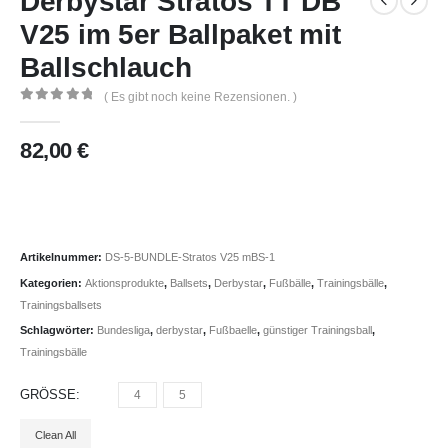
Derbystar Stratos TT DB
V25 im 5er Ballpaket mit
Ballschlauch
( Es gibt noch keine Rezensionen. )
0
out of 5
82,00
€
Artikelnummer:
DS-5-BUNDLE-Stratos V25 mBS-1
Kategorien:
Aktionsprodukte
,
Ballsets
,
Derbystar
,
Fußbälle
,
Trainingsbälle
,
Trainingsballsets
Schlagwörter:
Bundesliga
,
derbystar
,
Fußbaelle
,
günstiger Trainingsball
,
Trainingsbälle
GRÖSSE
4
5
Clean All