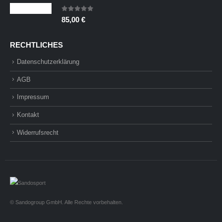
0
out of 5
85,00
€
RECHTLICHES
Datenschutzerklärung
AGB
Impressum
Kontakt
Widerrufsrecht
© Sandogroup GmbH. Alle Rechte vorbehalten.