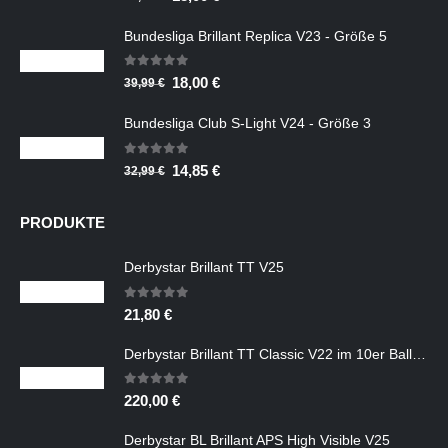
Preis
Preis
Bundesliga Brillant Replica V23 - Größe 5
war:
ist:
39,99 €
18,00 €.
0
out of 5
Ursprünglicher
Aktueller
18,00
€
39,99
€
Preis
Preis
Bundesliga Club S-Light V24 - Größe 3
war:
ist:
39,99 €
18,00 €.
0
out of 5
Ursprünglicher
Aktueller
14,85
€
32,99
€
Preis
Preis
war:
ist:
PRODUKTE
32,99 €
14,85 €.
Derbystar Brillant TT V25
0
out of 5
21,80
€
Derbystar Brillant TT Classic V22 im 10er Ballpaket ohne Ballsack
0
out of 5
220,00
€
Derbystar BL Brillant APS High Visible V25