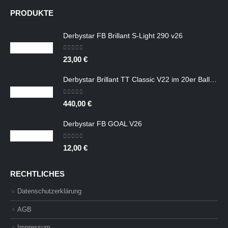
war:
ist:
PRODUKTE
32,99 €
14,85 €.
Derbystar FB Brillant S-Light 290 v26
0
out of 5
23,00
€
Derbystar Brillant TT Classic V22 im 20er Ballpaket
0
out of 5
440,00
€
Derbystar FB GOAL V26
0
out of 5
12,00
€
RECHTLICHES
Datenschutzerklärung
AGB
Impressum