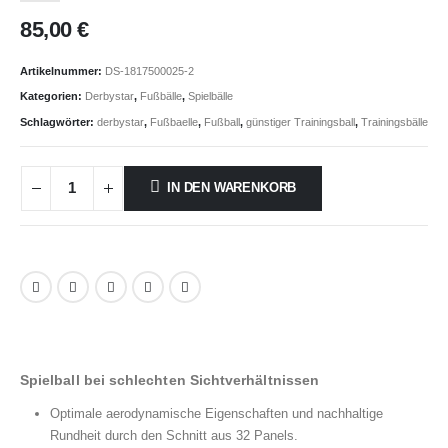
85,00
€
Artikelnummer:
DS-1817500025-2
Kategorien:
Derbystar
,
Fußbälle
,
Spielbälle
Schlagwörter:
derbystar
,
Fußbaelle
,
Fußball
,
günstiger Trainingsball
,
Trainingsbälle
IN DEN WARENKORB
Spielball bei schlechten Sichtverhältnissen
Optimale aerodynamische Eigenschaften und nachhaltige
Rundheit durch den Schnitt aus 32 Panels.