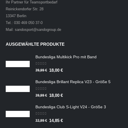
Ihr Partner für Teamsportbedarf
Reinickendorfer Str. 28
13347 Berlin
Tel.: 030 469 050 37-0
Mail: sandosport@sandogroup.de
AUSGEWÄHLTE PRODUKTE
Bundesliga Multikick Pro mit Band
0
out of 5
Ursprünglicher
Aktueller
18,00
€
39,99
€
Preis
Preis
Bundesliga Brillant Replica V23 - Größe 5
war:
ist:
39,99 €
18,00 €.
0
out of 5
Ursprünglicher
Aktueller
18,00
€
39,99
€
Preis
Preis
Bundesliga Club S-Light V24 - Größe 3
war:
ist:
39,99 €
18,00 €.
0
out of 5
Ursprünglicher
Aktueller
14,85
€
32,99
€
Preis
Preis