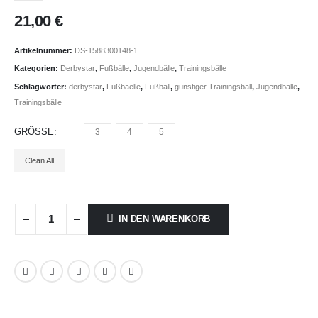
21,00
€
Artikelnummer:
DS-1588300148-1
Kategorien:
Derbystar
,
Fußbälle
,
Jugendbälle
,
Trainingsbälle
Schlagwörter:
derbystar
,
Fußbaelle
,
Fußball
,
günstiger Trainingsball
,
Jugendbälle
,
Trainingsbälle
GRÖSSE
3
4
5
Clean All
IN DEN WARENKORB