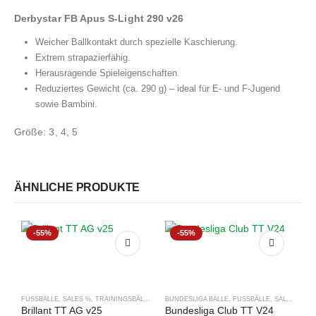
Derbystar FB Apus S-Light 290 v26
Weicher Ballkontakt durch spezielle Kaschierung.
Extrem strapazierfähig.
Herausragende Spieleigenschaften.
Reduziertes Gewicht (ca. 290 g) – ideal für E- und F-Jugend
sowie Bambini.
Größe: 3, 4, 5
ÄHNLICHE PRODUKTE
-55%
-55%
FUSSBÄLLE
,
SALES %
,
TRAININGSBÄLLE
BUNDESLIGA BÄLLE
,
FUSSBÄLLE
,
SALES %
,
TR
Brillant TT AG v25
Bundesliga Club TT V24