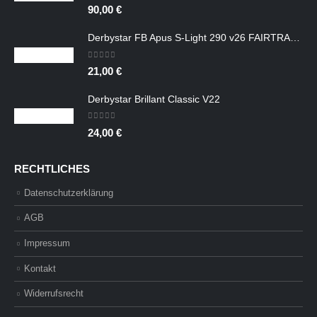
0
out of 5
90,00
€
Derbystar FB Apus S-Light 290 v26 FAIRTRADE
0
out of 5
21,00
€
Derbystar Brillant Classic V22
0
out of 5
24,00
€
RECHTLICHES
Datenschutzerklärung
AGB
Impressum
Kontakt
Widerrufsrecht