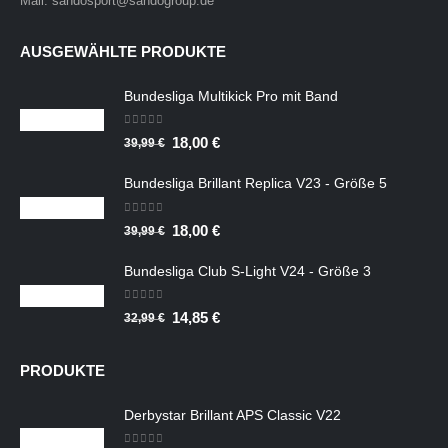
Mail: sandosport@sandogroup.de
AUSGEWÄHLTE PRODUKTE
Bundesliga Multikick Pro mit Band
0
out of 5
Ursprünglicher
Aktueller
18,00
€
39,99
€
Preis
Preis
Bundesliga Brillant Replica V23 - Größe 5
war:
ist:
39,99 €
18,00 €.
0
out of 5
Ursprünglicher
Aktueller
18,00
€
39,99
€
Preis
Preis
Bundesliga Club S-Light V24 - Größe 3
war:
ist:
39,99 €
18,00 €.
0
out of 5
Ursprünglicher
Aktueller
14,85
€
32,99
€
Preis
Preis
war:
ist:
PRODUKTE
32,99 €
14,85 €.
Derbystar Brillant APS Classic V22