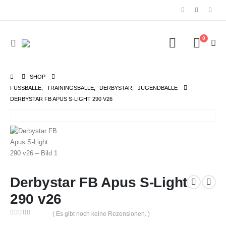
0
SHOP
FUSSBÄLLE
,
TRAININGSBÄLLE
,
DERBYSTAR
,
JUGENDBÄLLE
DERBYSTAR FB APUS S-LIGHT 290 V26
Derbystar FB Apus S-Light
290 v26
( Es gibt noch keine Rezensionen. )
0
out of 5