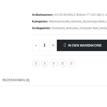
Artikelnummer:
DS-05-BUNDLE-Brillant-TT V25 oBS-1-
Kategorien:
Aktionsprodukte
,
Ballsets
,
Bundesliga Bälle
,
Schlagwörter:
Derbyball
,
derbystar
,
Derbystar Ball
,
Derby
IN DEN WARENKORB
REZENSIONEN (0)