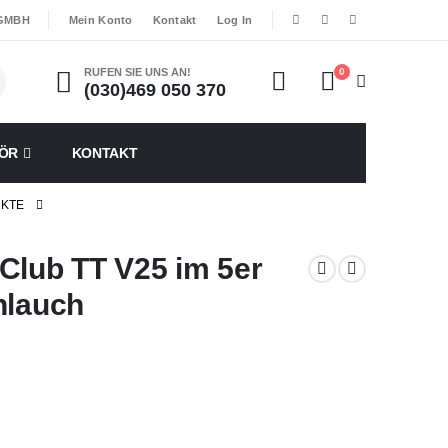
|
|
 GMBH
Mein Konto
Kontakt
Log In
RUFEN SIE UNS AN!
0
(030)469 050 370
ÖR
KONTAKT
UKTE
Club TT V25 im 5er
hlauch