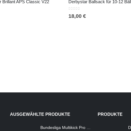
 Brillant APS Classic V22
Derbystar Ballsack für 10-12 Bäl
0
out of 5
18,00
€
AUSGEWÄHLTE PRODUKTE
PRODUKTE
Bundesliga Multikick Pro mit Band