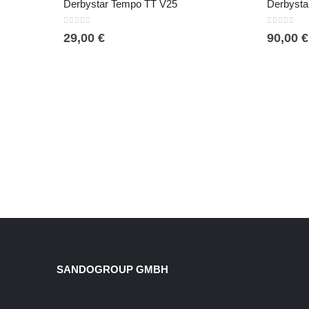
Derbystar Tempo TT V25
Derbystar
0
out of 5
0
out of 5
29,00
€
90,00
€
SANDOGROUP GMBH