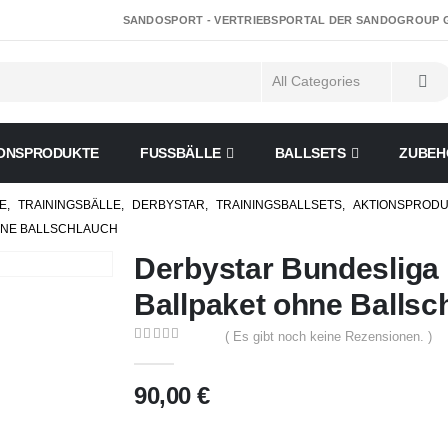
SANDOSPORT - VERTRIEBSPORTAL DER SANDOGROUP
ONSPRODUKTE
FUSSBÄLLE
BALLSETS
ZUBEH
E
,
TRAININGSBÄLLE
,
DERBYSTAR
,
TRAININGSBALLSETS
,
AKTIONSPROD
OHNE BALLSCHLAUCH
Derbystar Bundesliga 
Ballpaket ohne Ballsc
( Es gibt noch keine Rezensionen. )
0
out of 5
90,00
€