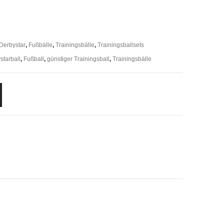
1
Derbystar
,
Fußbälle
,
Trainingsbälle
,
Trainingsballsets
starball
,
Fußball
,
günstiger Trainingsball
,
Trainingsbälle