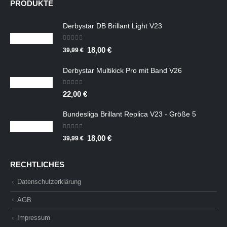
PRODUKTE
32,99 €
14,85 €.
Derbystar DB Brillant Light V23
0
out of 5
Ursprünglicher
Aktueller
18,00
€
39,99
€
Preis
Preis
Derbystar Multikick Pro mit Band V26
war:
ist:
39,99 €
18,00 €.
0
out of 5
22,00
€
Bundesliga Brillant Replica V23 - Größe 5
0
out of 5
Ursprünglicher
Aktueller
18,00
€
39,99
€
Preis
Preis
war:
ist:
RECHTLICHES
39,99 €
18,00 €.
Datenschutzerklärung
AGB
Impressum