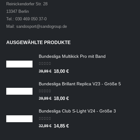
Reinickendorfer Str. 28
13347 Berlin
Tel.: 030 469 050 37-0
Mail: sandosport@sandogroup.de
AUSGEWÄHLTE PRODUKTE
Bundesliga Multikick Pro mit Band
0
out of 5
Ursprünglicher
Aktueller
18,00
€
39,99
€
Preis
Preis
Bundesliga Brillant Replica V23 - Größe 5
war:
ist:
39,99 €
18,00 €.
0
out of 5
Ursprünglicher
Aktueller
18,00
€
39,99
€
Preis
Preis
Bundesliga Club S-Light V24 - Größe 3
war:
ist:
39,99 €
18,00 €.
0
out of 5
Ursprünglicher
Aktueller
14,85
€
32,99
€
Preis
Preis
war:
ist: