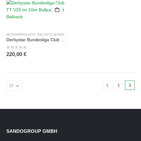
Optionen
Optionen
können
können
auf
auf
der
der
Produktseite
Produktseite
AKTIONSPRODUKTE
,
BALLSETS
,
BUNDESLIGA BÄLLE
,
DERBYSTAR
,
FUSSBÄLLE
,
TRAININGSB
gewählt
gewählt
Derbystar Bundesliga Club TT V25 im 10er Ballpaket mit Ballsack
werden
werden
0
out of 5
220,00
€
1
2
SANDOGROUP GMBH