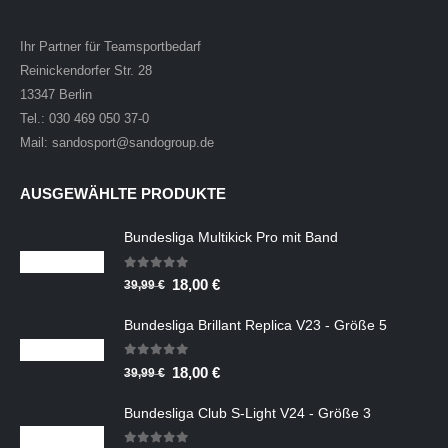
Ihr Partner für Teamsportbedarf
Reinickendorfer Str. 28
13347 Berlin
Tel.: 030 469 050 37-0
Mail: sandosport@sandogroup.de
AUSGEWÄHLTE PRODUKTE
Bundesliga Multikick Pro mit Band
0
out of 5
Ursprünglicher
Aktueller
18,00
€
39,99
€
Preis
Preis
Bundesliga Brillant Replica V23 - Größe 5
war:
ist:
39,99 €
18,00 €.
0
out of 5
Ursprünglicher
Aktueller
18,00
€
39,99
€
Preis
Preis
Bundesliga Club S-Light V24 - Größe 3
war:
ist:
39,99 €
18,00 €.