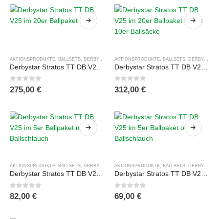
Optionen
Optionen
können
können
Dieses
auf
auf
Produkt
Dieses
der
der
weist
Produkt
Produktseite
Produktseite
AKTIONSPRODUKTE
,
BALLSETS
,
DERBYSTAR
,
FUSSBÄLLE
AKTIONSPRODUKTE
,
TRAININGSBÄLLE
,
BALLSETS
,
TRAININGSBAL
,
DERBYSTAR
,
mehrere
weist
gewählt
gewählt
Derbystar Stratos TT DB V25 im 20er Ballpaket
Derbystar Stratos TT DB V25 im 20er Ballpaket mit 2x 10er Ballsäcke
Varianten
mehrere
werden
werden
auf.
Varianten
0
out of 5
0
out of 5
275,00
€
312,00
€
Die
auf.
Optionen
Die
können
Optionen
auf
können
der
auf
Dieses
Dieses
Produktseite
der
Produkt
Produkt
gewählt
Produktseite
AKTIONSPRODUKTE
,
BALLSETS
,
DERBYSTAR
,
FUSSBÄLLE
AKTIONSPRODUKTE
,
TRAININGSBÄLLE
,
BALLSETS
,
TRAININGSBAL
,
DERBYSTAR
,
weist
weist
werden
gewählt
Derbystar Stratos TT DB V25 im 5er Ballpaket mit Ballschlauch
Derbystar Stratos TT DB V25 im 5er Ballpaket ohne Ballschlauch
mehrere
mehrere
werden
Varianten
Varianten
0
out of 5
0
out of 5
82,00
€
69,00
€
auf.
auf.
Die
Die