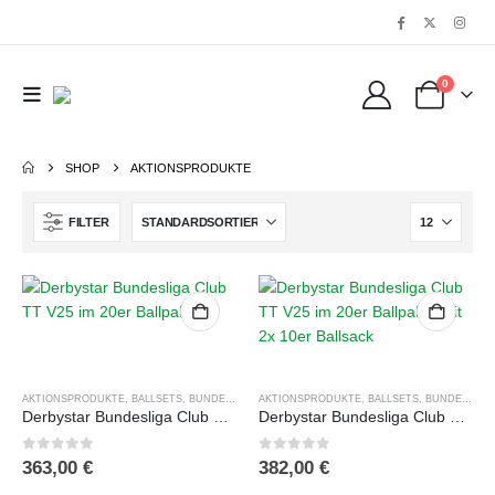
0
SHOP
AKTIONSPRODUKTE
FILTER
AKTIONSPRODUKTE
,
BALLSETS
,
BUNDESLIGA BÄLLE
AKTIONSPRODUKTE
,
DERBYSTAR
,
,
FUSSBÄLLE
BALLSETS
,
,
BUNDESLIGA BÄLLE
TRAININGSB
Derbystar Bundesliga Club TT V25 im 20er Ballpaket
Derbystar Bundesliga Club TT V25 im 20er Ballpaket mit 2x 10er Ballsack
0
out of 5
0
out of 5
363,00
€
382,00
€