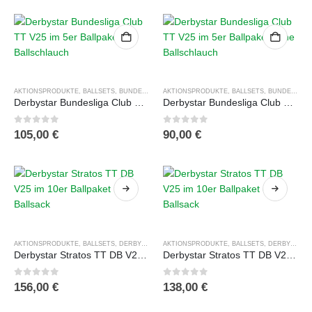
AKTIONSPRODUKTE
,
BALLSETS
,
BUNDESLIGA BÄLLE
AKTIONSPRODUKTE
,
DERBYSTAR
,
,
FUSSBÄLLE
BALLSETS
,
,
BUNDESLIGA BÄLLE
TRAININGSB
Derbystar Bundesliga Club TT V25 im 5er Ballpaket mit Ballschlauch
Derbystar Bundesliga Club TT V25 im 5er Ballpaket ohne Ballschlauch
0
out of 5
0
out of 5
105,00
€
90,00
€
Dieses
Dieses
Produkt
Produkt
AKTIONSPRODUKTE
,
BALLSETS
,
DERBYSTAR
,
FUSSBÄLLE
AKTIONSPRODUKTE
,
TRAININGSBÄLLE
,
BALLSETS
,
TRAININGSBAL
,
DERBYSTAR
,
weist
weist
Derbystar Stratos TT DB V25 im 10er Ballpaket mit Ballsack
Derbystar Stratos TT DB V25 im 10er Ballpaket ohne Ballsack
mehrere
mehrere
Varianten
Varianten
0
out of 5
0
out of 5
156,00
€
138,00
€
auf.
auf.
Die
Die