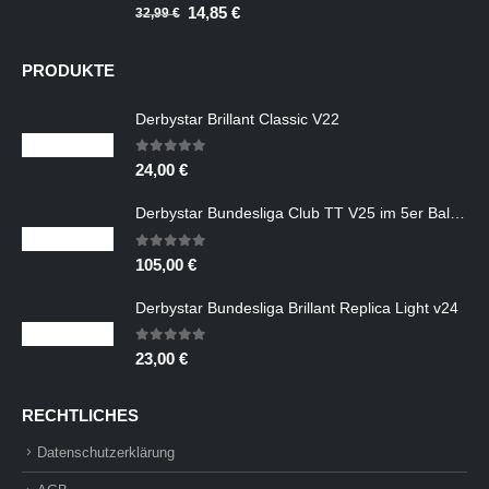
0
out of 5
Ursprünglicher
Aktueller
14,85
€
32,99
€
Preis
Preis
war:
ist:
PRODUKTE
32,99 €
14,85 €.
Derbystar Brillant Classic V22
0
out of 5
24,00
€
Derbystar Bundesliga Club TT V25 im 5er Ballpaket mit Ballschlauch
0
out of 5
105,00
€
Derbystar Bundesliga Brillant Replica Light v24
0
out of 5
23,00
€
RECHTLICHES
Datenschutzerklärung